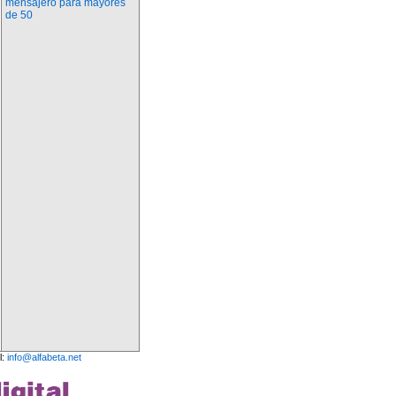
mensajero para mayores
de 50
l:
info@alfabeta.net