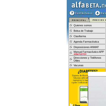
Quienes somos
Bolsa de Trabajo
Clasifarma
Agenda Farmacéutica
Disposiciones ANMAT
Manual Farmacéutico APP
Direcciones y Teléfonos
Útiles
Vacunas