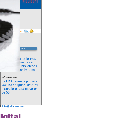
Información
Científicos canadienses
reducen a semanas el
desarrollo de bibliotecas
de fármacos antivirales
Información
La FDA define la primera
vacuna antigripal de ARN
mensajero para mayores
de 50
l:
info@alfabeta.net