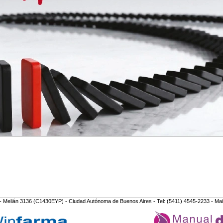
- Melián 3136 (C1430EYP) - Ciudad Autónoma de Buenos Aires - Tel: (5411) 4545-2233 - Mai