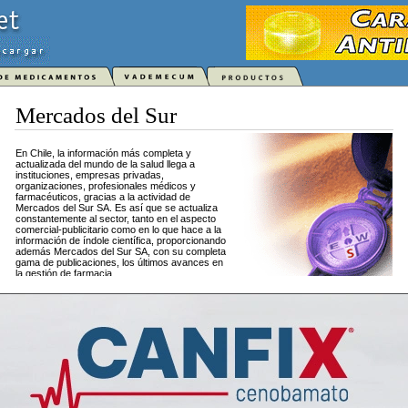
Mercados del Sur
En Chile, la información más completa y
actualizada del mundo de la salud llega a
instituciones, empresas privadas,
organizaciones, profesionales médicos y
farmacéuticos, gracias a la actividad de
Mercados del Sur SA. Es así que se actualiza
constantemente al sector, tanto en el aspecto
comercial-publicitario como en lo que hace a la
información de índole científica, proporcionando
además Mercados del Sur SA, con su completa
gama de publicaciones, los últimos avances en
la gestión de farmacia.
Títulos en Chile:
Manual Farmacoterapéutico Edición Chilena