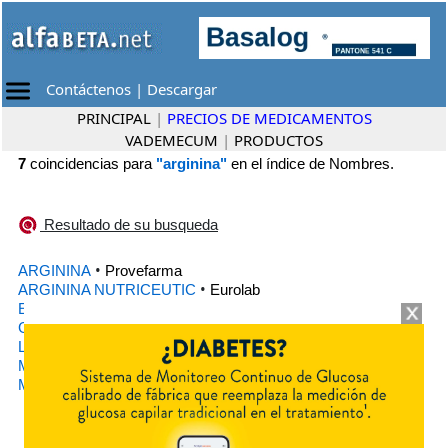
Contáctenos
|
Descargar
PRINCIPAL
|
PRECIOS DE MEDICAMENTOS
VADEMECUM
|
PRODUCTOS
7
coincidencias para
"arginina"
en el índice de Nombres.
Resultado de su busqueda
•
ARGININA
Provefarma
•
ARGININA NUTRICEUTIC
Eurolab
•
EXTA G
Biosintex Retail
•
GINEZOLEX INTIMO
Biosintex
•
LACORENE
Ariston
•
MENCH ENHANCER
Framingham Pharma
•
MULTI-O
Genomma Lab.