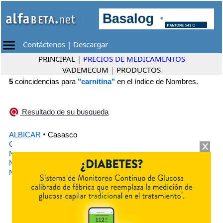
Contáctenos
|
Descargar
PRINCIPAL
|
PRECIOS DE MEDICAMENTOS
VADEMECUM
|
PRODUCTOS
5
coincidencias para
"carnitina"
en el índice de Nombres.
Resultado de su busqueda
•
ALBICAR
Casasco
•
CARNITINA PRO BURN
Laboratorio ENA
•
NITRUS
Casasco
•
NITRUS INYECTABLE
Casasco
•
NITRUS SOLUCION
Casasco