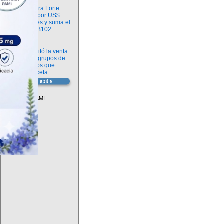
Información
argenx compra Forte
Biosciences por US$
2.200 millones y suma el
anticuerpo FB102
Información
ANMAT habilitó la venta
libre de diez grupos de
medicamentos que
requerían receta
Vademécum
Descuentos PAMI