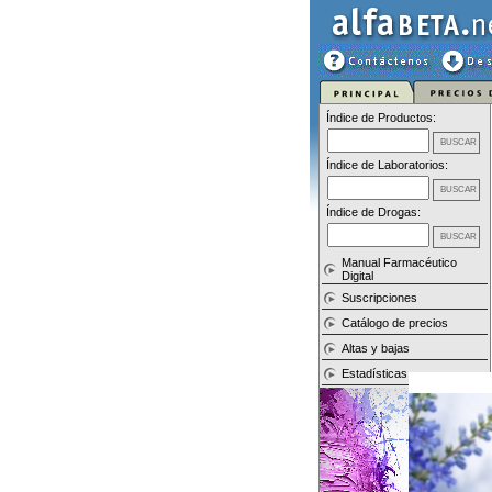
Índice de Productos:
Índice de Laboratorios:
Índice de Drogas:
Manual Farmacéutico
Digital
Suscripciones
Catálogo de precios
Altas y bajas
Estadísticas