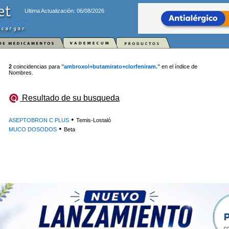
Ultima Actualización: 06/08/2026
2
coincidencias para
"ambroxol+butamirato+clorfeniram."
en el índice de
Nombres.
Resultado de su busqueda
•
ASEPTOBRON C PLUS
Temis-Lostaló
•
MUCO DOSODOS
Beta