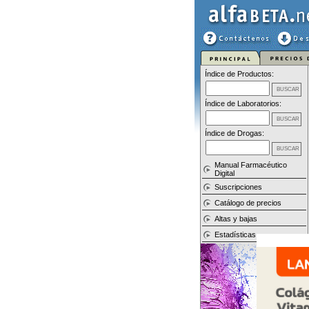
Índice de Productos:
Índice de Laboratorios:
Índice de Drogas:
Manual Farmacéutico
Digital
Suscripciones
Catálogo de precios
Altas y bajas
Estadísticas