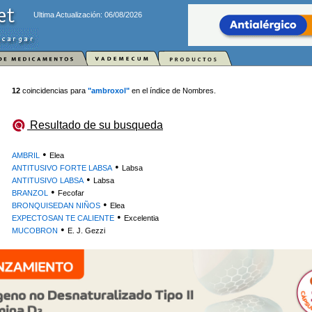
Ultima Actualización: 06/08/2026
12
coincidencias para
"ambroxol"
en el índice de Nombres.
Resultado de su busqueda
•
AMBRIL
Elea
•
ANTITUSIVO FORTE LABSA
Labsa
•
ANTITUSIVO LABSA
Labsa
•
BRANZOL
Fecofar
•
BRONQUISEDAN NIÑOS
Elea
•
EXPECTOSAN TE CALIENTE
Excelentia
•
MUCOBRON
E. J. Gezzi
•
MUCOBRON FORTE
E. J. Gezzi
•
TAVINEX EXPECTORANTE
Biosintex Retail
•
TOSCALMIN TE
Omicron
•
TOSEDRIN
Lafedar
•
TUKOL RAPIDA ACCION
Genomma Lab.