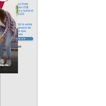
Información
argenx compra Forte
Biosciences por US$
2.200 millones y suma el
anticuerpo FB102
Información
ANMAT habilitó la venta
libre de diez grupos de
medicamentos que
requerían receta
Vademécum
Descuentos PAMI