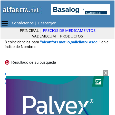
Contáctenos
|
Descargar
PRINCIPAL
|
PRECIOS DE MEDICAMENTOS
VADEMECUM
|
PRODUCTOS
3
coincidencias para
"alcanfor+metilo,salicilato+asoc."
en el
índice de Nombres.
Resultado de su busqueda
•
ACEITE ESMERALDA MOONE
Laboratorio Dicofar
•
ATOMO ACEITE VERDE
Laboratorio Millet
•
MEDEX INHALADOR
Laboratorio Millet