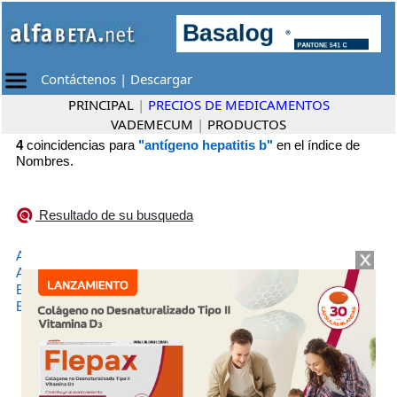
Contáctenos
|
Descargar
PRINCIPAL
|
PRECIOS DE MEDICAMENTOS
VADEMECUM
|
PRODUCTOS
4
coincidencias para
"antígeno hepatitis b"
en el índice de
Nombres.
Resultado de su busqueda
•
AG-B 10
Cassará
•
AG-B 20
Cassará
•
BIOVAC HB
Elea
•
ENGERIX-B
GlaxoSmithKline Biopharma