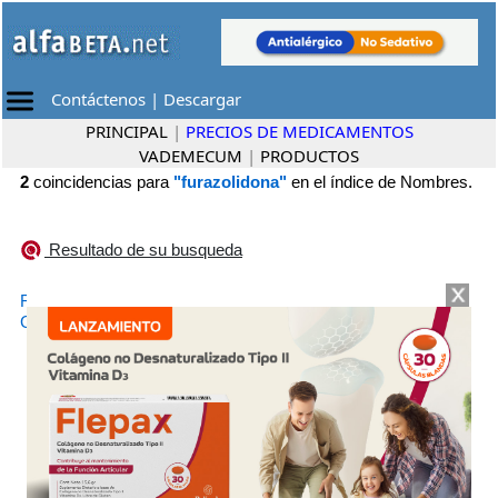
Contáctenos
|
Descargar
PRINCIPAL
|
PRECIOS DE MEDICAMENTOS
VADEMECUM
|
PRODUCTOS
2
coincidencias para
"furazolidona"
en el índice de Nombres.
Resultado de su busqueda
•
FURIDONA
Lafedar
•
GIARDIL
PharmaDorf