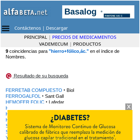
Contáctenos
|
Descargar
PRINCIPAL
|
PRECIOS DE MEDICAMENTOS
VADEMECUM
|
PRODUCTOS
9
coincidencias para
"hierro+fólico,ác."
en el índice de
Nombres.
Resultado de su busqueda
•
FERRETAB COMPUESTO
Biol
•
FERROGALFOL
Sant Gall
•
HEMOFER FOLIC
Lafedar
•
HIERRO RICHET
Richet
•
HIERROQUICK 40
Megalabs Argentina
•
HIERROQUICK 80
Megalabs Argentina
•
SIDERBLUT FOLIC
Siegfried
•
SULFATO FERROSO RICHET
Richet
•
YECTAFER TABS
Rontag