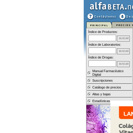
Índice de Productos:
Índice de Laboratorios:
Índice de Drogas:
Manual Farmacéutico
Digital
Suscripciones
Catálogo de precios
Altas y bajas
Estadísticas