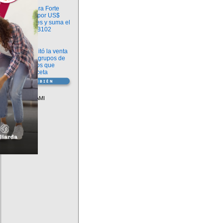
Información
argenx compra Forte
Biosciences por US$
2.200 millones y suma el
anticuerpo FB102
Información
ANMAT habilitó la venta
libre de diez grupos de
medicamentos que
requerían receta
Vademécum
Descuentos PAMI