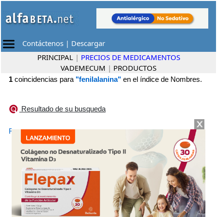
Contáctenos
|
Descargar
PRINCIPAL
|
PRECIOS DE MEDICAMENTOS
VADEMECUM
|
PRODUCTOS
1
coincidencias para
"fenilalanina"
en el índice de Nombres.
Resultado de su busqueda
•
FENILUP
Framingham Pharma