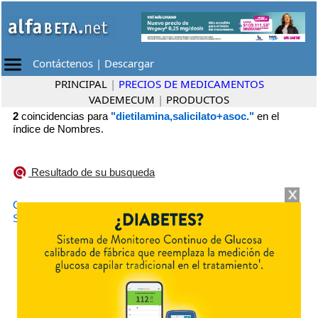
Contáctenos
|
Descargar
PRINCIPAL
|
PRECIOS DE MEDICAMENTOS
VADEMECUM
|
PRODUCTOS
2
coincidencias para
"dietilamina,salicilato+asoc."
en el
índice de Nombres.
Resultado de su busqueda
•
CREMA SPINEDA
Pérez
•
SALICREM
E. J. Gezzi