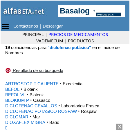
Contáctenos
|
Descargar
PRINCIPAL
|
PRECIOS DE MEDICAMENTOS
VADEMECUM
|
PRODUCTOS
19
coincidencias para
"diclofenac potásico"
en el índice de
Nombres.
Resultado de su busqueda
•
ARTROSTOP T CALIENTE
Excelentia
•
BEFOL
Biotenk
•
BEFOL VL
Biotenk
•
BLOKIUM P
Casasco
•
DICLOFENAC CEVALLOS
Laboratorios Frasca
•
DICLOFENAC POTASICO ROSPAW
Rospaw
•
DICLOMAR
Mar
•
DIOXAFLEX MIGRA
Bagó
•
DIOXAFLEX VL
Bagó