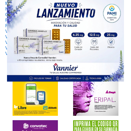
•
METAFLEX
Montpellier
•
NORVIKEN 50 VENT-3
Vent 3
•
OXA 50
Beta
•
RODINAC 50
Géminis Farmacéutica
•
RODINAC 75 K
Géminis Farmacéutica
•
VALUCA K VL
Vannier
•
VALUCA K50
Vannier
•
VALUCA K75
Vannier
•
VESALION
Siegfried
•
VIMULTISA P
Fabra