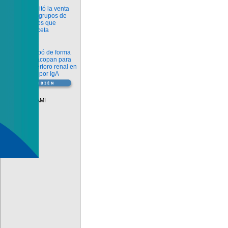
Información
ANMAT habilitó la venta
libre de diez grupos de
medicamentos que
requerían receta
Novedades
La FDA aprobó de forma
definitiva iptacopan para
frenar el deterioro renal en
la nefropatía por IgA
Vademécum
Descuentos PAMI