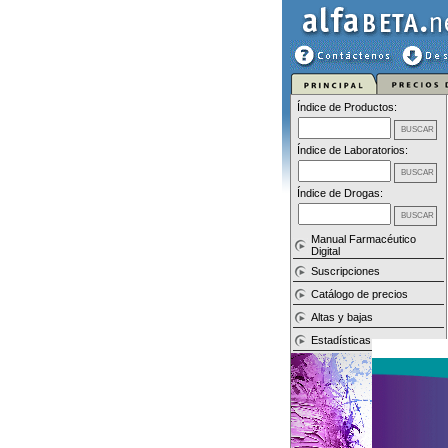
Índice de Productos:
Índice de Laboratorios:
Índice de Drogas:
Manual Farmacéutico
Digital
Suscripciones
Catálogo de precios
Altas y bajas
Estadísticas