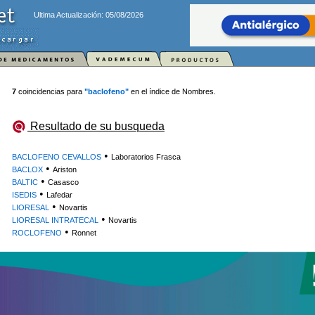
Ultima Actualización: 05/08/2026
7
coincidencias para
"baclofeno"
en el índice de Nombres.
Resultado de su busqueda
•
BACLOFENO CEVALLOS
Laboratorios Frasca
•
BACLOX
Ariston
•
BALTIC
Casasco
•
ISEDIS
Lafedar
•
LIORESAL
Novartis
•
LIORESAL INTRATECAL
Novartis
•
ROCLOFENO
Ronnet