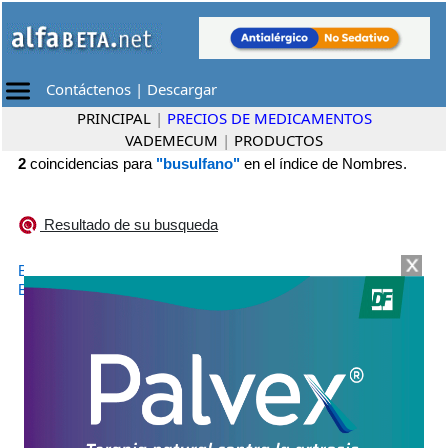
Contáctenos
|
Descargar
PRINCIPAL
|
PRECIOS DE MEDICAMENTOS
VADEMECUM
|
PRODUCTOS
2
coincidencias para
"busulfano"
en el índice de Nombres.
Resultado de su busqueda
•
BUSULFAN VARIFARMA
Varifarma
•
BUSULTEK
Kemex