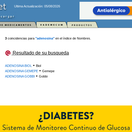
Ultima Actualización: 05/08/2026
3
coincidencias para
"adenosina"
en el índice de Nombres.
Resultado de su busqueda
•
ADENOSINA BIOL
Biol
•
ADENOSINA GEMEPE
Gemepe
•
ADENOSINA GOBBI
Gobbi