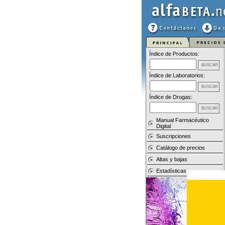
Índice de Productos:
Índice de Laboratorios:
Índice de Drogas:
Manual Farmacéutico
Digital
Suscripciones
Catálogo de precios
Altas y bajas
Estadísticas