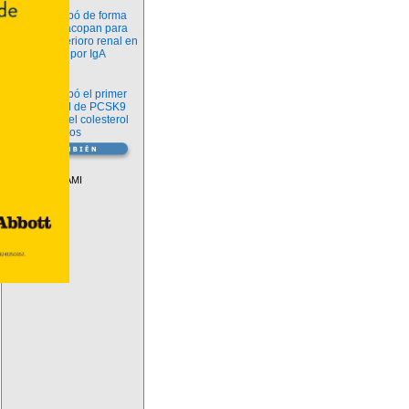
Novedades
La FDA aprobó de forma
definitiva iptacopan para
frenar el deterioro renal en
la nefropatía por IgA
Salud
La FDA aprobó el primer
inhibidor oral de PCSK9
para reducir el colesterol
LDL en adultos
Vademécum
Descuentos PAMI