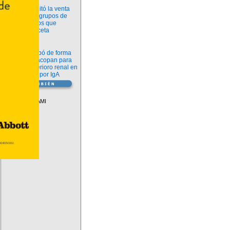
Información
ANMAT habilitó la venta
libre de diez grupos de
medicamentos que
requerían receta
Novedades
La FDA aprobó de forma
definitiva iptacopan para
frenar el deterioro renal en
la nefropatía por IgA
Vademécum
Descuentos PAMI