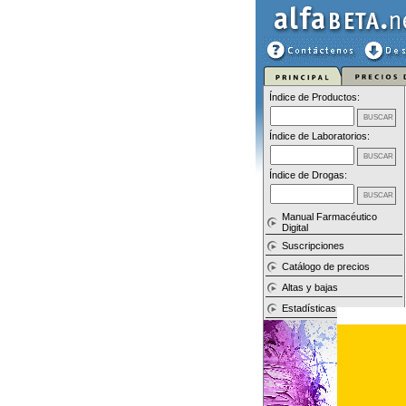
Índice de Productos:
Índice de Laboratorios:
Índice de Drogas:
Manual Farmacéutico
Digital
Suscripciones
Catálogo de precios
Altas y bajas
Estadísticas