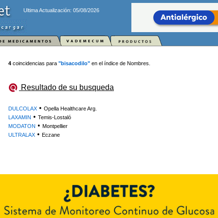
Ultima Actualización: 05/08/2026
4
coincidencias para
"bisacodilo"
en el índice de Nombres.
Resultado de su busqueda
•
DULCOLAX
Opella Healthcare Arg.
•
LAXAMIN
Temis-Lostaló
•
MODATON
Montpellier
•
ULTRALAX
Eczane