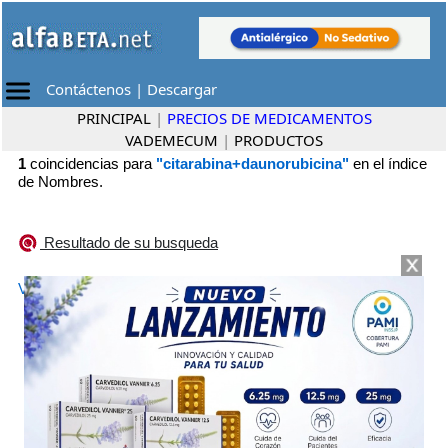
Contáctenos
|
Descargar
PRINCIPAL
|
PRECIOS DE MEDICAMENTOS
VADEMECUM
|
PRODUCTOS
1
coincidencias para
"citarabina+daunorubicina"
en el índice
de Nombres.
Resultado de su busqueda
•
VYXEOS
Adium