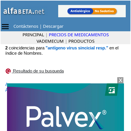
Contáctenos
|
Descargar
PRINCIPAL
|
PRECIOS DE MEDICAMENTOS
VADEMECUM
|
PRODUCTOS
2
coincidencias para
"antígeno virus sincicial resp."
en el
índice de Nombres.
Resultado de su busqueda
•
ABRYSVO
Pfizer
•
AREXVY
GlaxoSmithKline Biopharma