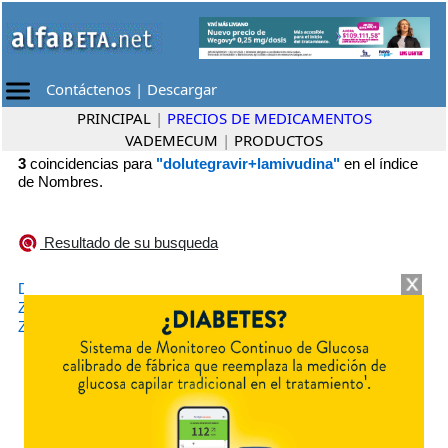
Contáctenos
|
Descargar
PRINCIPAL
|
PRECIOS DE MEDICAMENTOS
VADEMECUM
|
PRODUCTOS
3
coincidencias para
"dolutegravir+lamivudina"
en el índice
de Nombres.
Resultado de su busqueda
•
DOVATO
GlaxoSmithKline Biopharma
•
ZEVUVIR DUET
Richmond
•
ZEVUVIR L PACK
Richmond