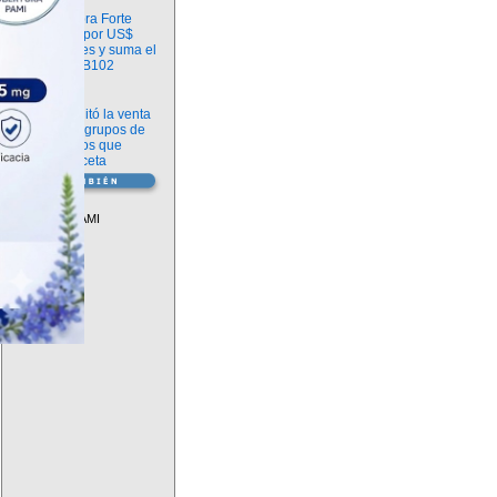
Información
argenx compra Forte
Biosciences por US$
2.200 millones y suma el
anticuerpo FB102
Información
ANMAT habilitó la venta
libre de diez grupos de
medicamentos que
requerían receta
Vademécum
Descuentos PAMI