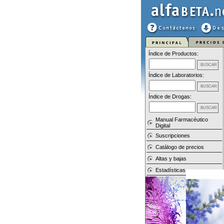
Índice de Productos:
Índice de Laboratorios:
Índice de Drogas:
Manual Farmacéutico
Digital
Suscripciones
Catálogo de precios
Altas y bajas
Estadísticas