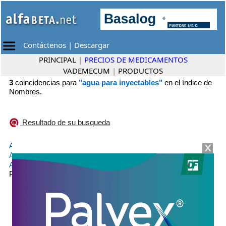
Contáctenos
|
Descargar
PRINCIPAL
|
PRECIOS DE MEDICAMENTOS
VADEMECUM
|
PRODUCTOS
3
coincidencias para
"agua para inyectables"
en el índice de
Nombres.
Resultado de su busqueda
•
AGUA BIDESTILADA UNC
Hemoderivados
•
AGUA DESTILADA ESTERILIZADA RIGECIN
Rigecin
•
AGUA DESTILADA INYECTABLE BINA PHARMA
Bina
Pharma S.A.