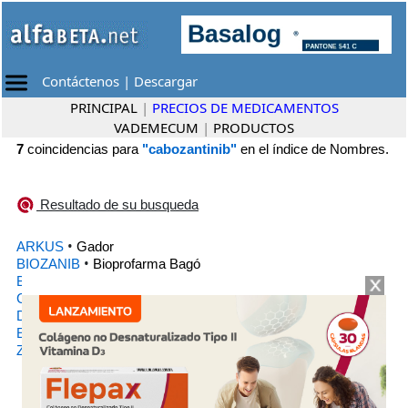
Contáctenos
|
Descargar
PRINCIPAL
|
PRECIOS DE MEDICAMENTOS
VADEMECUM
|
PRODUCTOS
7
coincidencias para
"cabozantinib"
en el índice de Nombres.
Resultado de su busqueda
•
ARKUS
Gador
•
BIOZANIB
Bioprofarma Bagó
•
BOZATINIX
Varifarma
•
CIDEBIN
Richmond
•
DABATROX
Adium
•
EXOBOZAN
Elea
•
ZANTERIB
Tuteur