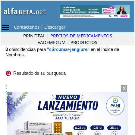
Contáctenos
|
Descargar
PRINCIPAL
|
PRECIOS DE MEDICAMENTOS
VADEMECUM
|
PRODUCTOS
3
coincidencias para
"cúrcuma+jengibre"
en el índice de
Nombres.
Resultado de su busqueda
•
CURCUMA + JENGIBRE NATULIV
Laboratorio ENA
•
CURCUMIN ASIAN
Provefarma
•
CÚRCUMA + JENGIBRE CON PIMIENTA VW
Pharmamerican S.R.L.