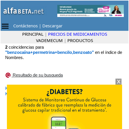
Contáctenos
|
Descargar
PRINCIPAL
|
PRECIOS DE MEDICAMENTOS
VADEMECUM
|
PRODUCTOS
2
coincidencias para
"benzocaína+permetrina+bencilo,benzoato"
en el índice de
Nombres.
Resultado de su busqueda
•
KINDERVAL MAX EMULSIÓN
Omicron
•
KINDERVAL MAX LOCIÓN
Omicron