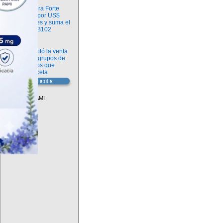
Información
argenx compra Forte
Biosciences por US$
2.200 millones y suma el
anticuerpo FB102
Información
ANMAT habilitó la venta
libre de diez grupos de
medicamentos que
requerían receta
Vademécum
Descuentos PAMI