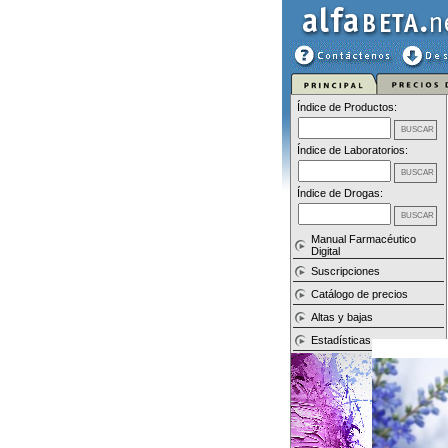
Índice de Productos:
Índice de Laboratorios:
Índice de Drogas:
Manual Farmacéutico
Digital
Suscripciones
Catálogo de precios
Altas y bajas
Estadísticas