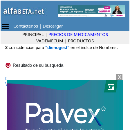
Contáctenos
|
Descargar
PRINCIPAL
|
PRECIOS DE MEDICAMENTOS
VADEMECUM
|
PRODUCTOS
2
coincidencias para
"dienogest"
en el índice de Nombres.
Resultado de su busqueda
•
DESIRE
Gador
•
VISANNE
Bayer (PH)