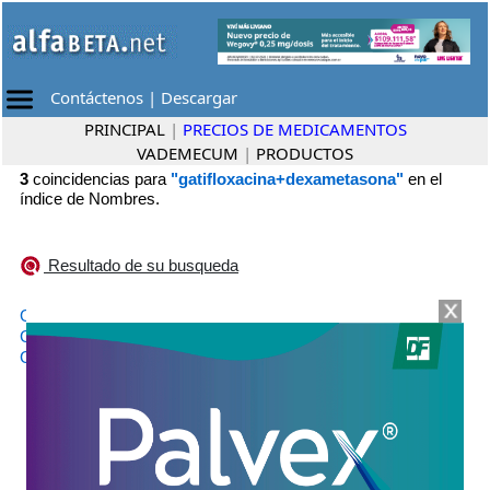
Contáctenos
|
Descargar
PRINCIPAL
|
PRECIOS DE MEDICAMENTOS
VADEMECUM
|
PRODUCTOS
3
coincidencias para
"gatifloxacina+dexametasona"
en el
índice de Nombres.
Resultado de su busqueda
•
GATIDEX
Poen
•
GATIFLAX D
Sidus
•
GATIMICIN D
Elea