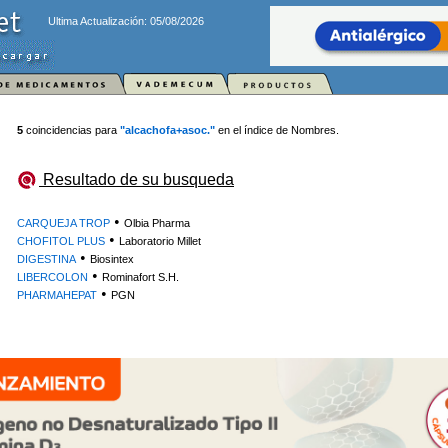
Ultima Actualización: 05/08/2026
5
coincidencias para
"alcachofa+asoc."
en el índice de Nombres.
Resultado de su busqueda
•
CARQUEJA TROP
Olbia Pharma
•
CHOFITOL PLUS
Laboratorio Millet
•
DIGESTINA
Biosintex
•
LIBERCOLON
Rominafort S.H.
•
PHARMAHEPAT
PGN