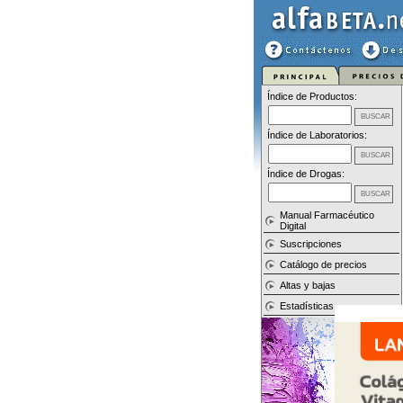
Índice de Productos:
Índice de Laboratorios:
Índice de Drogas:
Manual Farmacéutico
Digital
Suscripciones
Catálogo de precios
Altas y bajas
Estadísticas