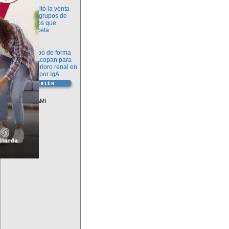
Información
ANMAT habilitó la venta
libre de diez grupos de
medicamentos que
requerían receta
Novedades
La FDA aprobó de forma
definitiva iptacopan para
frenar el deterioro renal en
la nefropatía por IgA
Vademécum
Descuentos PAMI