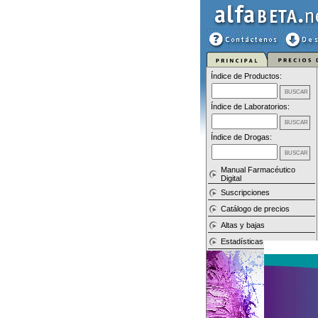
Índice de Productos:
Índice de Laboratorios:
Índice de Drogas:
Manual Farmacéutico
Digital
Suscripciones
Catálogo de precios
Altas y bajas
Estadísticas