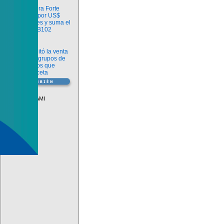
Información
argenx compra Forte
Biosciences por US$
2.200 millones y suma el
anticuerpo FB102
Información
ANMAT habilitó la venta
libre de diez grupos de
medicamentos que
requerían receta
Vademécum
Descuentos PAMI