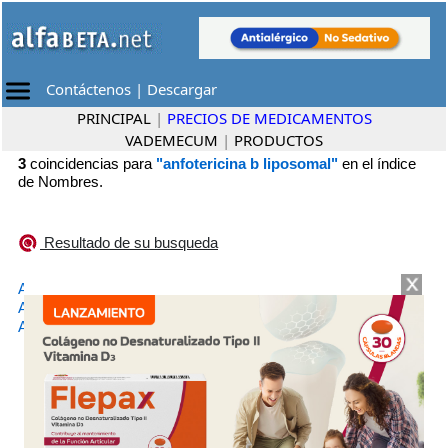
Contáctenos
|
Descargar
PRINCIPAL
|
PRECIOS DE MEDICAMENTOS
VADEMECUM
|
PRODUCTOS
3
coincidencias para
"anfotericina b liposomal"
en el índice
de Nombres.
Resultado de su busqueda
•
AMBISOME
Gador
•
ANFONAX
Varifarma
•
ANFOTAR LIPOSOMAL
Gemabiotech