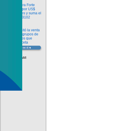
Información
argenx compra Forte
Biosciences por US$
2.200 millones y suma el
anticuerpo FB102
Información
ANMAT habilitó la venta
libre de diez grupos de
medicamentos que
requerían receta
Vademécum
Descuentos PAMI