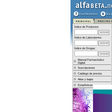
Índice de Productos:
Índice de Laboratorios:
Índice de Drogas:
Manual Farmacéutico
Digital
Suscripciones
Catálogo de precios
Altas y bajas
Estadísticas