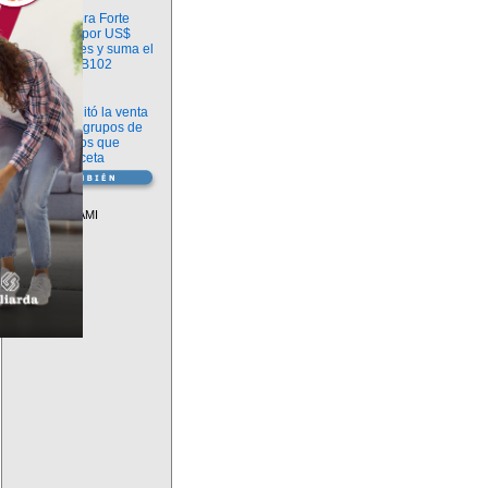
Información
argenx compra Forte
Biosciences por US$
2.200 millones y suma el
anticuerpo FB102
Información
ANMAT habilitó la venta
libre de diez grupos de
medicamentos que
requerían receta
Vademécum
Descuentos PAMI