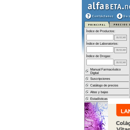
Índice de Productos:
Índice de Laboratorios:
Índice de Drogas:
Manual Farmacéutico
Digital
Suscripciones
Catálogo de precios
Altas y bajas
Estadísticas