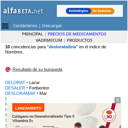
Contáctenos
|
Descargar
PRINCIPAL
|
PRECIOS DE MEDICAMENTOS
VADEMECUM
|
PRODUCTOS
10
coincidencias para
"desloratadina"
en el índice de
Nombres.
Resultado de su busqueda
•
DELORAT
Lazar
•
DESALER
Fortbenton
•
DESLORAMAR
Mar
•
DESLORATADINA RICHET
Richet
•
FRENALER
Roemmers
•
HEXALER
Siegfried
•
NOVO ALERPRIV
Montpellier
•
SINALER
Cassará
•
SINALER
Medisol