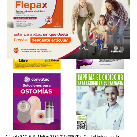
•
TERALMINA
Microsules Arg.
Alfabeta SACIFyS - Melián 3136 (C1430EYP) - Ciudad Autónoma de