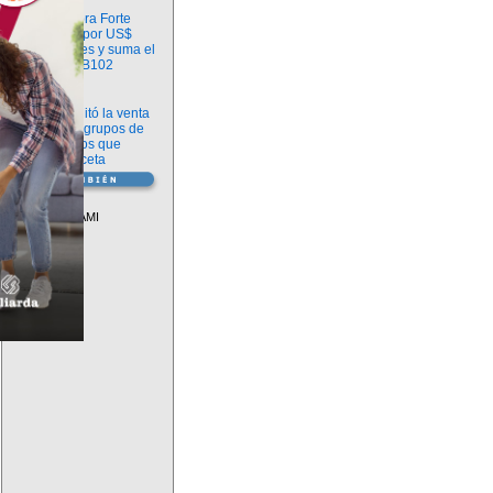
Información
argenx compra Forte
Biosciences por US$
2.200 millones y suma el
anticuerpo FB102
Información
ANMAT habilitó la venta
libre de diez grupos de
medicamentos que
requerían receta
Vademécum
Descuentos PAMI