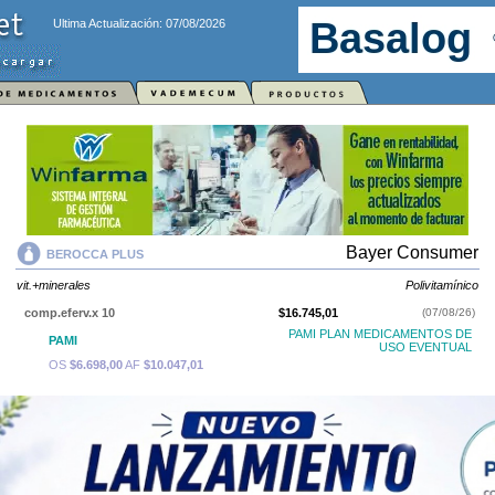
Ultima Actualización: 07/08/2026
Bayer Consumer
BEROCCA PLUS
vit.+minerales
Polivitamínico
comp.eferv.x 10
$16.745,01
(07/08/26)
PAMI PLAN MEDICAMENTOS DE
PAMI
USO EVENTUAL
OS
$6.698,00
AF
$10.047,01
comp.laq.x 30
$26.705,01
(07/08/26)
PAMI PLAN MEDICAMENTOS DE
PAMI
USO EVENTUAL
OS
$10.682,00
AF
$16.023,01
comp.eferv.x 30
$40.025,00
(07/08/26)