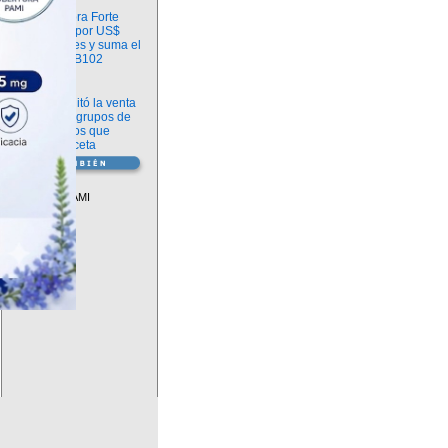
Información
argenx compra Forte
Biosciences por US$
2.200 millones y suma el
anticuerpo FB102
Información
ANMAT habilitó la venta
libre de diez grupos de
medicamentos que
requerían receta
Vademécum
Descuentos PAMI