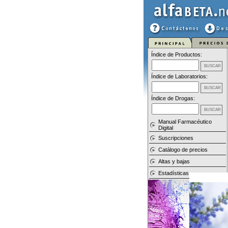
Índice de Productos:
Índice de Laboratorios:
Índice de Drogas:
Manual Farmacéutico
Digital
Suscripciones
Catálogo de precios
Altas y bajas
Estadísticas