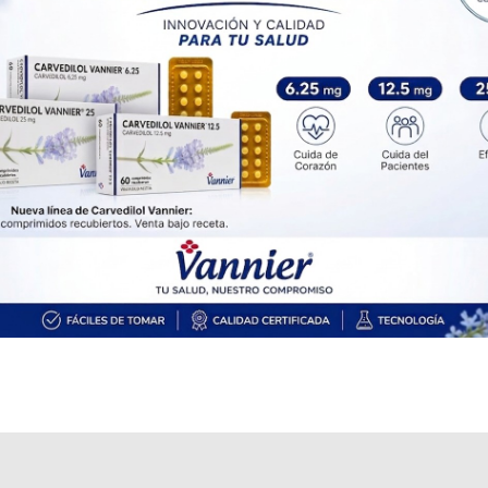
PAMI PLAN MEDICAMENTOS DE
PAMI
USO EVENTUAL
OS
$16.010,00
AF
$24.015,00
BEROCCA PLUS
contiene
vit.+minerales
y se indica como
Polivitamínico
. Es producido por
Bayer Consumer
y cuenta con 3
presentaciones disponibles.
Explorar más
Otros productos con
vit.+minerales
Otros productos de
Bayer Consumer