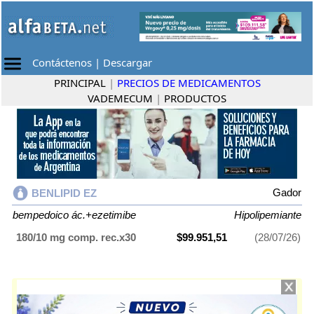
Contáctenos
|
Descargar
PRINCIPAL
|
PRECIOS DE MEDICAMENTOS
VADEMECUM
|
PRODUCTOS
Gador
BENLIPID EZ
bempedoico ác.+ezetimibe
Hipolipemiante
180/10 mg comp. rec.x30
$99.951,51
(28/07/26)
BENLIPID EZ
contiene
bempedoico ác.+ezetimibe
y se indica como
Hipolipemiante
. Es producido por
Gador
y cuenta con 1 presentación