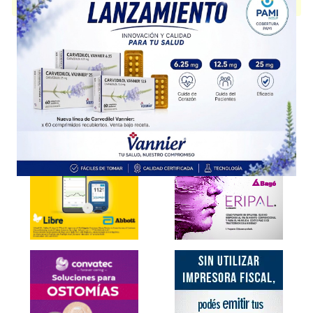
disponible.
Explorar más
Otros productos con
bempedoico ác.+ezetimibe
Otros productos de
Gador