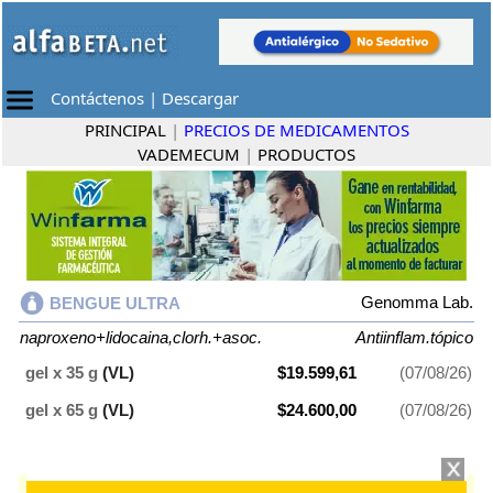
Contáctenos
|
Descargar
PRINCIPAL
|
PRECIOS DE MEDICAMENTOS
VADEMECUM
|
PRODUCTOS
Genomma Lab.
BENGUE ULTRA
naproxeno+lidocaina,clorh.+asoc.
Antiinflam.tópico
gel x 35 g
(VL)
$19.599,61
(07/08/26)
gel x 65 g
(VL)
$24.600,00
(07/08/26)