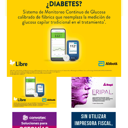
BENGUE ULTRA
contiene
naproxeno+lidocaina,clorh.+asoc.
y se indica
como
Antiinflam.tópico
. Es producido por
Genomma Lab.
y cuenta con 2
presentaciones disponibles.
Explorar más
Otros productos con
naproxeno+lidocaina,clorh.+asoc.
Otros productos de
Genomma Lab.