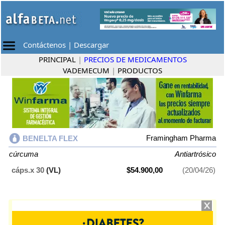
Contáctenos
|
Descargar
PRINCIPAL
|
PRECIOS DE MEDICAMENTOS
VADEMECUM
|
PRODUCTOS
Framingham Pharma
BENELTA FLEX
cúrcuma
Antiartrósico
cáps.x 30
(VL)
$54.900,00
(20/04/26)
BENELTA FLEX
contiene
cúrcuma
y se indica como
Antiartrósico
. Es
producido por
Framingham Pharma
y cuenta con 1 presentación