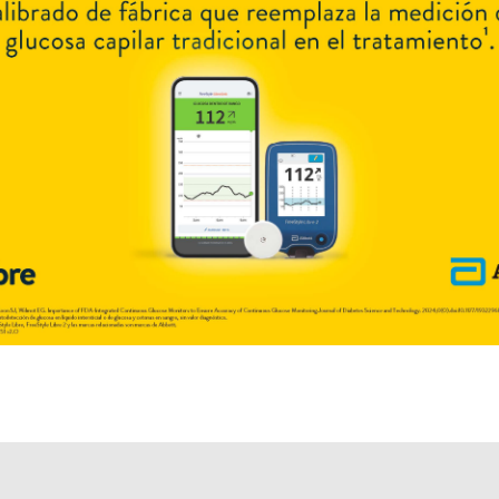
BEFOL FLEX
contiene
diclofenac+pridinol
y se indica como
Antiinflam.Analgésico.Miorrelajante
. Es producido por
Biotenk
y cuenta
con 2 presentaciones disponibles.
Explorar más
Otros productos con
diclofenac+pridinol
Otros productos de
Biotenk