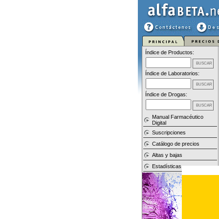
Índice de Productos:
Índice de Laboratorios:
Índice de Drogas:
Manual Farmacéutico
Digital
Suscripciones
Catálogo de precios
Altas y bajas
Estadísticas