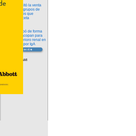
Información
ANMAT habilitó la venta
libre de diez grupos de
medicamentos que
requerían receta
Novedades
La FDA aprobó de forma
definitiva iptacopan para
frenar el deterioro renal en
la nefropatía por IgA
Vademécum
Descuentos PAMI