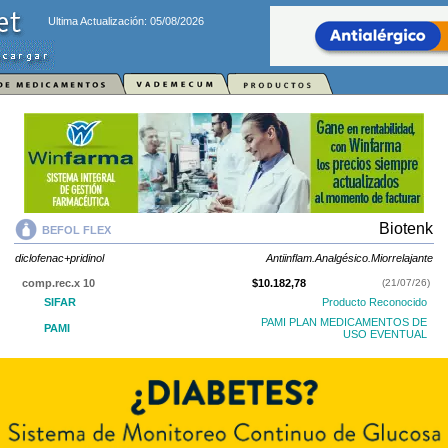
Ultima Actualización: 05/08/2026
Biotenk
BEFOL FLEX
diclofenac+pridinol
Antiinflam.Analgésico.Miorrelajante
comp.rec.x 10
$10.182,78
(21/07/26)
SIFAR
Producto Reconocido
PAMI PLAN MEDICAMENTOS DE
PAMI
USO EVENTUAL
OS
$4.073,11
AF
$6.109,67
comp.rec.x 20
$17.819,74
(21/07/26)
SIFAR
Producto Reconocido
PAMI PLAN MEDICAMENTOS DE
PAMI
USO EVENTUAL
OS
$7.127,90
AF
$10.691,84