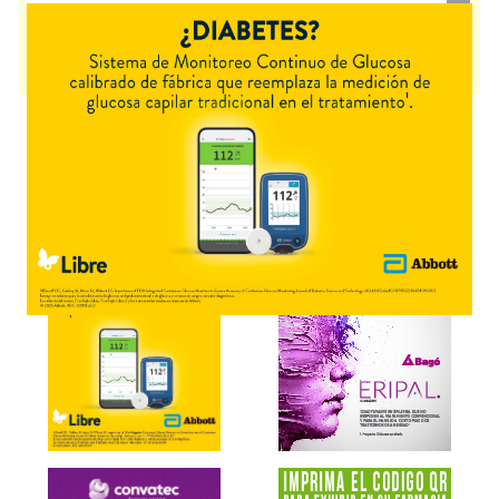
indica como
Accesorios
. Es producido por
Hollister
y cuenta con 1
presentación disponible.
Producto importado.
Explorar más
Otros productos con
accesorio
Otros productos de
Hollister