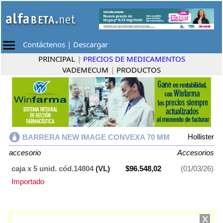
Contáctenos
|
Descargar
PRINCIPAL
|
PRECIOS DE MEDICAMENTOS
VADEMECUM
|
PRODUCTOS
Hollister
BARRERA NEW IMAGE CONVEXA 70 MM
accesorio
Accesorios
caja x 5 unid. cód.14804
(VL)
$96.548,02
(01/03/26)
Importado
BARRERA NEW IMAGE CONVEXA 70 MM
contiene
accesorio
y se