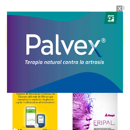
labial x 4.7 g original
(VL)
$3.800,00
(01/07/25)
BALSAMO LABIAL MANTECA DE KARITE
contiene
producto
cosmético
y se indica como
Producto Cosmético
. Es producido por
Gasana
y cuenta con 4 presentaciones disponibles.
Explorar más
Otros productos con
producto cosmético
Otros productos de
Gasana