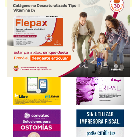
disponible.
Explorar más
Otros productos con
piperacilina+tazobactam
Otros productos de
Bagó