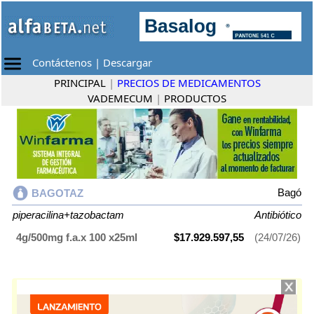
Contáctenos
|
Descargar
PRINCIPAL
|
PRECIOS DE MEDICAMENTOS
VADEMECUM
|
PRODUCTOS
Bagó
BAGOTAZ
piperacilina+tazobactam
Antibiótico
4g/500mg f.a.x 100 x25ml
$17.929.597,55
(24/07/26)
BAGOTAZ
contiene
piperacilina+tazobactam
y se indica como
Antibiótico
. Es producido por
Bagó
y cuenta con 1 presentación