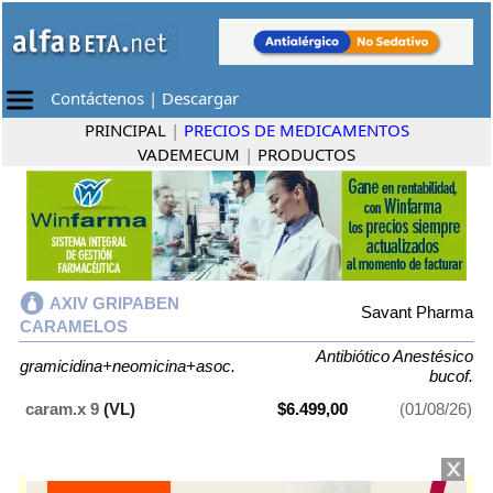
Contáctenos
|
Descargar
PRINCIPAL
|
PRECIOS DE MEDICAMENTOS
VADEMECUM
|
PRODUCTOS
AXIV GRIPABEN
Savant Pharma
CARAMELOS
Antibiótico Anestésico
gramicidina+neomicina+asoc.
bucof.
caram.x 9
(VL)
$6.499,00
(01/08/26)