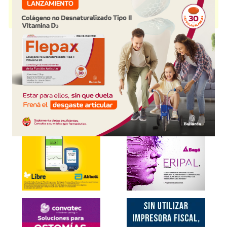
AXIV GRIPABEN CARAMELOS
contiene
gramicidina+neomicina+asoc.
y se indica como
Antibiótico Anestésico bucof.
. Es producido por
Savant
Pharma
y cuenta con 1 presentación disponible.
Explorar más
Otros productos con
gramicidina+neomicina+asoc.
Otros productos de
Savant Pharma