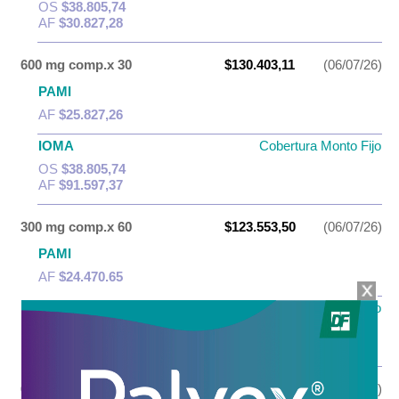
OS
$38.805,74
AF
$30.827,28
600 mg comp.x 30
$130.403,11
(06/07/26)
PAMI
AF
$25.827,26
IOMA
Cobertura Monto Fijo
OS
$38.805,74
AF
$91.597,37
300 mg comp.x 60
$123.553,50
(06/07/26)
PAMI
AF
$24.470,65
IOMA
Cobertura Monto Fijo
OS
$67.585,95
AF
$55.967,55
600 mg comp.x 60
$237.481,14
(06/07/26)