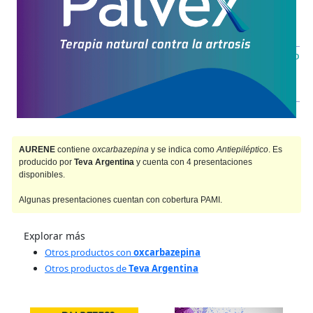
PAMI
AF
$45.942,50
IOMA
Cobertura Monto Fijo
OS
$67.585,95
AF
$169.895,19
AURENE
contiene
oxcarbazepina
y se indica como
Antiepiléptico
. Es
producido por
Teva Argentina
y cuenta con 4 presentaciones
disponibles.
Algunas presentaciones cuentan con cobertura PAMI.
Explorar más
Otros productos con
oxcarbazepina
Otros productos de
Teva Argentina