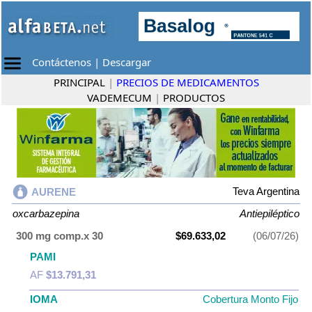
Contáctenos
|
Descargar
PRINCIPAL
|
PRECIOS DE MEDICAMENTOS
VADEMECUM
|
PRODUCTOS
Teva Argentina
AURENE
oxcarbazepina
Antiepiléptico
300 mg comp.x 30
$69.633,02
(06/07/26)
PAMI
AF
$13.791,31
IOMA
Cobertura Monto Fijo