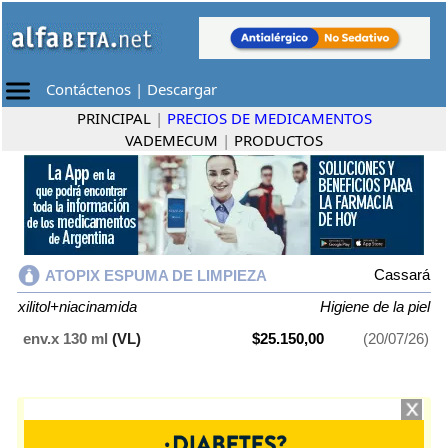
Contáctenos
|
Descargar
PRINCIPAL
|
PRECIOS DE MEDICAMENTOS
VADEMECUM
|
PRODUCTOS
Cassará
ATOPIX ESPUMA DE LIMPIEZA
xilitol+niacinamida
Higiene de la piel
env.x 130 ml
(VL)
$25.150,00
(20/07/26)
ATOPIX ESPUMA DE LIMPIEZA
contiene
xilitol+niacinamida
y se indica
como
Higiene de la piel
. Es producido por
Cassará
y cuenta con 1