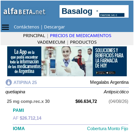
Contáctenos
|
Descargar
PRINCIPAL
|
PRECIOS DE MEDICAMENTOS
VADEMECUM
|
PRODUCTOS
Megalabs Argentina
ATIPINA 25
quetiapina
Antipsicótico
25 mg comp.rec.x 30
$66.634,72
(04/08/26)
PAMI
AF
$26.712,14
IOMA
Cobertura Monto Fijo