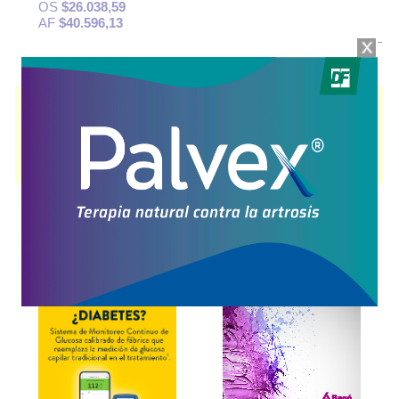
OS
$26.038,59
AF
$40.596,13
ATIPINA 25
contiene
quetiapina
y se indica como
Antipsicótico
. Es
producido por
Megalabs Argentina
y cuenta con 1 presentación
disponible.
Algunas presentaciones cuentan con cobertura PAMI.
Explorar más
Otros productos con
quetiapina
Otros productos de
Megalabs Argentina