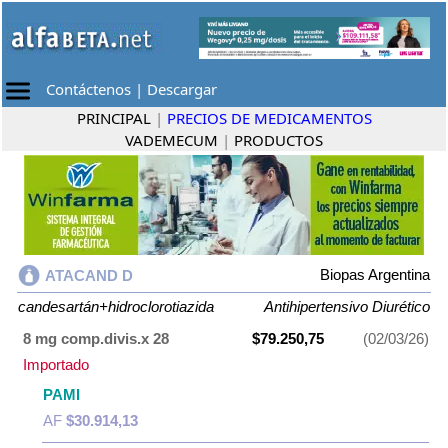
Contáctenos
|
Descargar
PRINCIPAL
|
PRECIOS DE MEDICAMENTOS
VADEMECUM
|
PRODUCTOS
Biopas Argentina
ATACAND D
candesartán+hidroclorotiazida
Antihipertensivo Diurético
8 mg comp.divis.x 28
$79.250,75
(02/03/26)
Importado
PAMI
AF
$30.914,13