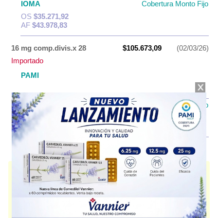
IOMA
Cobertura Monto Fijo
OS
$35.271,92
AF
$43.978,83
16 mg comp.divis.x 28
$105.673,09
(02/03/26)
Importado
PAMI
AF
$41.220,04
IOMA
Cobertura Monto Fijo
OS
$47.031,64
AF
$58.641,45
ATACAND D
contiene
candesartán+hidroclorotiazida
y se indica como
Antihipertensivo Diurético
. Es producido por
Biopas Argentina
y cuenta
con 2 presentaciones disponibles.
Algunas presentaciones cuentan con cobertura PAMI. Producto
importado.