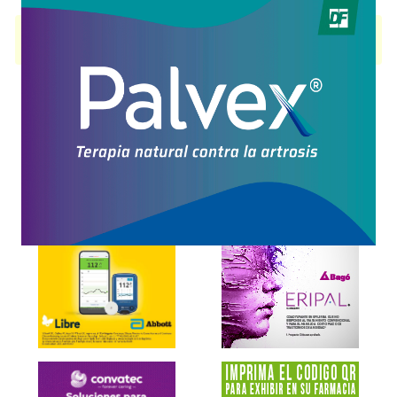
ARZOMICIN
contiene
azitromicina
y se indica como
Antibiótico
. Es
producido por
Lafedar
y cuenta con 3 presentaciones disponibles.
Explorar más
Otros productos con
azitromicina
Otros productos de
Lafedar